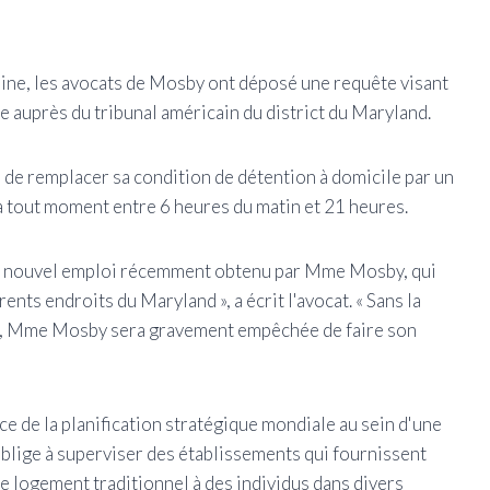
peine, les avocats de Mosby ont déposé une requête visant
le auprès du tribunal américain du district du Maryland.
 de remplacer sa condition de détention à domicile par un
 à tout moment entre 6 heures du matin et 21 heures.
 du nouvel emploi récemment obtenu par Mme Mosby, qui
nts endroits du Maryland », a écrit l'avocat. « Sans la
nd, Mme Mosby sera gravement empêchée de faire son
 de la planification stratégique mondiale au sein d'une
'oblige à superviser des établissements qui fournissent
e logement traditionnel à des individus dans divers