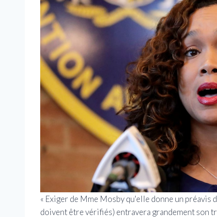
« Exiger de Mme Mosby qu'elle donne un préavis d'
doivent être vérifiés) entravera grandement son tra