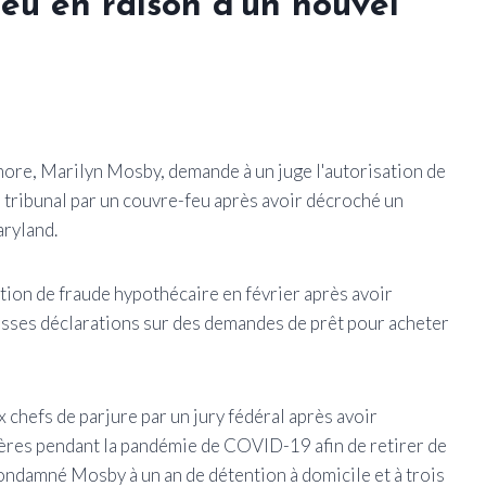
feu en raison d'un nouvel
timore, Marilyn Mosby, demande à un juge l'autorisation de
 tribunal par un couvre-feu après avoir décroché un
aryland.
ion de fraude hypothécaire en février après avoir
ausses déclarations sur des demandes de prêt pour acheter
chefs de parjure par un jury fédéral après avoir
cières pendant la pandémie de COVID-19 afin de retirer de
a condamné Mosby à un an de détention à domicile et à trois