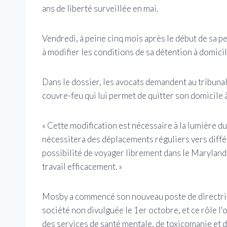
ans de liberté surveillée en mai.
Vendredi, à peine cinq mois après le début de sa 
à modifier les conditions de sa détention à domici
Dans le dossier, les avocats demandent au tribunal
couvre-feu qui lui permet de quitter son domicile
« Cette modification est nécessaire à la lumière
nécessitera des déplacements réguliers vers différe
possibilité de voyager librement dans le Maryla
travail efficacement. »
Mosby a commencé son nouveau poste de directrice
société non divulguée le 1er octobre, et ce rôle l
des services de santé mentale, de toxicomanie et d