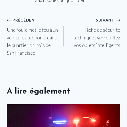
aux risques du quotidien.
Navigation
PRÉCÉDENT
SUIVANT
Une foule met le feu à un
Tâche de sécurité
de
véhicule autonome dans
technique : verrouillez
l’article
le quartier chinois de
vos objets intelligents
San Francisco
A lire également