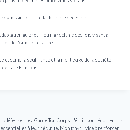
 qui avait décimé les bidonvilles voisins.
 drogues au cours de la dernière décennie.
adaptation au Brésil, où il a réclamé des lois visant à
rties de l'Amérique latine.
nce et sème la souffrance et la mort exige de la société
s déclaré François.
utodéfense chez Garde Ton Corps. J'écris pour équiper nos
essentielles à leur sécurité. Mon travail vise à renforcer