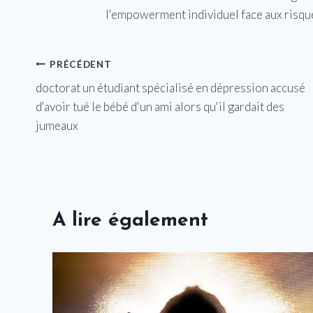
l'empowerment individuel face aux risqu
Navigation
PRÉCÉDENT
doctorat un étudiant spécialisé en dépression accusé
de
d'avoir tué le bébé d'un ami alors qu'il gardait des
l’article
jumeaux
A lire également