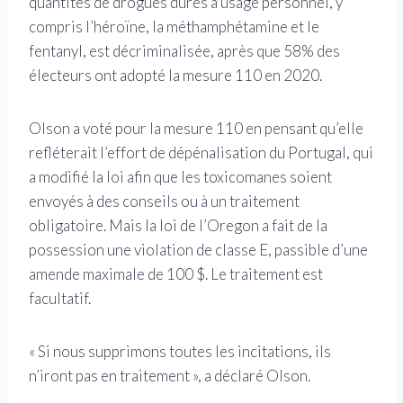
quantités de drogues dures à usage personnel, y
compris l’héroïne, la méthamphétamine et le
fentanyl, est décriminalisée, après que 58% des
électeurs ont adopté la mesure 110 en 2020.
Olson a voté pour la mesure 110 en pensant qu’elle
refléterait l’effort de dépénalisation du Portugal, qui
a modifié la loi afin que les toxicomanes soient
envoyés à des conseils ou à un traitement
obligatoire. Mais la loi de l’Oregon a fait de la
possession une violation de classe E, passible d’une
amende maximale de 100 $. Le traitement est
facultatif.
« Si nous supprimons toutes les incitations, ils
n’iront pas en traitement », a déclaré Olson.