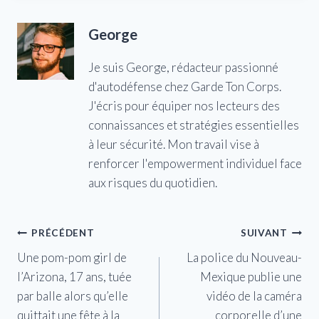
George
Je suis George, rédacteur passionné
d'autodéfense chez Garde Ton Corps.
J'écris pour équiper nos lecteurs des
connaissances et stratégies essentielles
à leur sécurité. Mon travail vise à
renforcer l'empowerment individuel face
aux risques du quotidien.
Navigation
PRÉCÉDENT
SUIVANT
Une pom-pom girl de
La police du Nouveau-
de
l’Arizona, 17 ans, tuée
Mexique publie une
l’article
par balle alors qu’elle
vidéo de la caméra
quittait une fête à la
corporelle d’une