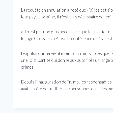
La requête en annulation a noté que «(b) les pétit
leur pays d'origine, il n'est plus nécessaire de te
« Il n'est pas non plus nécessaire que les parties me
le juge Gonzales. « Ainsi, la conférence de état est
L'expulsion intervient moins d'un mois après que le
une loi bipartite qui donne aux autorités un large
crimes.
Depuis l'inauguration de Trump, les responsables 
avait arrêté des milliers de personnes dans des me