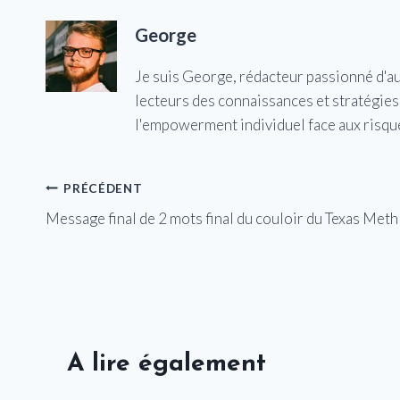
George
Je suis George, rédacteur passionné d'a
lecteurs des connaissances et stratégies 
l'empowerment individuel face aux risqu
Navigation
PRÉCÉDENT
Message final de 2 mots final du couloir du Texas Meth
de
l’article
A lire également