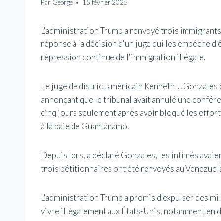
Par
George
15 février 2025
L'administration Trump a renvoyé trois immigrants 
réponse à la décision d'un juge qui les empêche d
répression continue de l'immigration illégale.
Le juge de district américain Kenneth J. Gonzal
annonçant que le tribunal avait annulé une confér
cinq jours seulement après avoir bloqué les effort
à la baie de Guantánamo.
Depuis lors, a déclaré Gonzales, les intimés avaien
trois pétitionnaires ont été renvoyés au Venezuela,
L'administration Trump a promis d'expulser des mi
vivre illégalement aux États-Unis, notamment en d