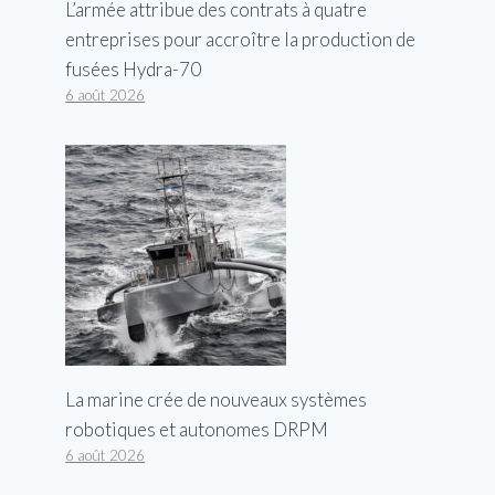
L’armée attribue des contrats à quatre
entreprises pour accroître la production de
fusées Hydra-70
6 août 2026
Pentagon City Mall en Virginie
fermé par des combats
La marine crée de nouveaux systèmes
Par
George
31 mars 2025
robotiques et autonomes DRPM
6 août 2026