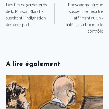
Des tirs de gardes près
Bodycam montre un
de
de la Maison Blanche
suspect de meurtre
l’article
suscitent l’indignation
affirmant qu’un «
des deux partis
matériau artificiel » le
contrôle
A lire également