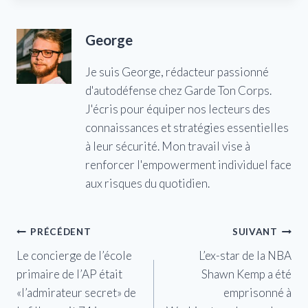
George
Je suis George, rédacteur passionné
d'autodéfense chez Garde Ton Corps.
J'écris pour équiper nos lecteurs des
connaissances et stratégies essentielles
à leur sécurité. Mon travail vise à
renforcer l'empowerment individuel face
aux risques du quotidien.
Navigation
PRÉCÉDENT
SUIVANT
Le concierge de l’école
L’ex-star de la NBA
de
primaire de l’AP était
Shawn Kemp a été
l’article
«l’admirateur secret» de
emprisonné à