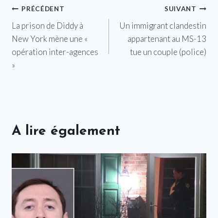
Navigation
PRÉCÉDENT
SUIVANT
La prison de Diddy à
Un immigrant clandestin
de
New York mène une «
appartenant au MS-13
l’article
opération inter-agences
tue un couple (police)
»
A lire également