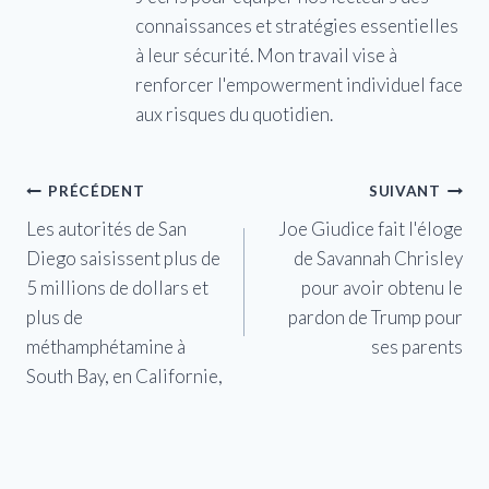
connaissances et stratégies essentielles
à leur sécurité. Mon travail vise à
renforcer l'empowerment individuel face
aux risques du quotidien.
Navigation
PRÉCÉDENT
SUIVANT
Les autorités de San
Joe Giudice fait l'éloge
de
Diego saisissent plus de
de Savannah Chrisley
l’article
5 millions de dollars et
pour avoir obtenu le
plus de
pardon de Trump pour
méthamphétamine à
ses parents
South Bay, en Californie,