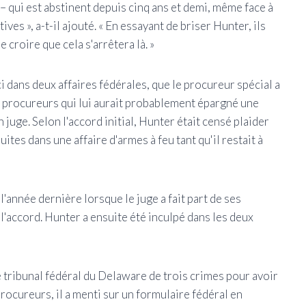
– qui est abstinent depuis cinq ans et demi, même face à
ves », a-t-il ajouté. « En essayant de briser Hunter, ils
e croire que cela s'arrêtera là. »
 dans deux affaires fédérales, que le procureur spécial a
s procureurs qui lui aurait probablement épargné une
 juge. Selon l'accord initial, Hunter était censé plaider
ites dans une affaire d'armes à feu tant qu'il restait à
'année dernière lorsque le juge a fait part de ses
l'accord. Hunter a ensuite été inculpé dans les deux
 tribunal fédéral du Delaware de trois crimes pour avoir
rocureurs, il a menti sur un formulaire fédéral en