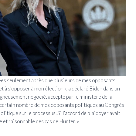
ulées seulement après que plusieurs de mes opposants
et à s'opposer à mon élection », a déclaré Biden dans un
gneusement négocié, accepté par le ministère de la
 un certain nombre de mes opposants politiques au Congrès
olitique sur le processus. Si l'accord de plaidoyer avait
te et raisonnable des cas de Hunter. »