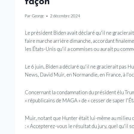
façon
Par
George
2 décembre 2024
Le président Biden avait déclaré qu'il ne gracierai
faire marche arrière dimanche, accordant finalemen
les États-Unis qu'il a commises ou aurait pu comm
Le 6 juin, Biden a déclaré qu'il ne gracierait pas 
News, David Muir, en Normandie, en France, à l'oc
Concernant la condamnation du président élu Trump
« républicains de MAGA » de « cesser de saper l'État
Muir, notant que Hunter était lui-même au milieu 
: « Accepterez-vous le résultat du jury, quel qu'il so