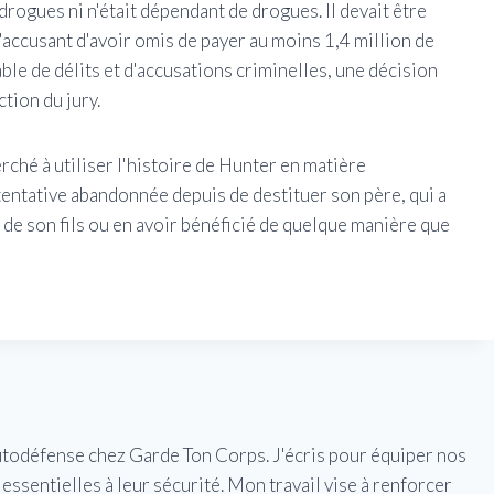
drogues ni n'était dépendant de drogues. Il devait être
'accusant d'avoir omis de payer au moins 1,4 million de
able de délits et d'accusations criminelles, une décision
tion du jury.
ché à utiliser l'histoire de Hunter en matière
tentative abandonnée depuis de destituer son père, qui a
 de son fils ou en avoir bénéficié de quelque manière que
utodéfense chez Garde Ton Corps. J'écris pour équiper nos
essentielles à leur sécurité. Mon travail vise à renforcer