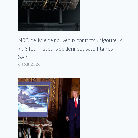
NRO délivre de nouveaux contrats « rigoureux
» à 3 fournisseurs de données satellitaires
SAR
6 août 2026