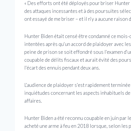
« Des efforts ont été déployés pour briser Hunter 
des attaques incessantes et à des poursuites sélecti
ont essayé de me briser – et il n'y a aucune raison d
Hunter Biden était censé être condamné ce mois-ci
intentées après qu'un accord de plaidoyer avec le
peine de prison se soit effondré sous l'examen d'un
coupable de délits fiscaux et aurait évité des poursu
l'écart des ennuis pendant deux ans.
L'audience de plaidoyer s'est rapidement terminée l
inquiétudes concernant les aspects inhabituels de 
affaires.
Hunter Biden a été reconnu coupable en juin par le
acheté une arme à feu en 2018 lorsque, selon les p