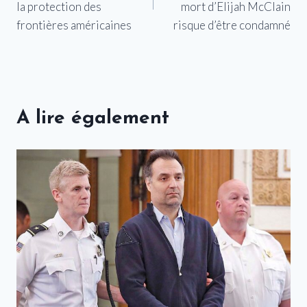
l’article
la protection des
mort d’Elijah McClain
frontières américaines
risque d’être condamné
A lire également