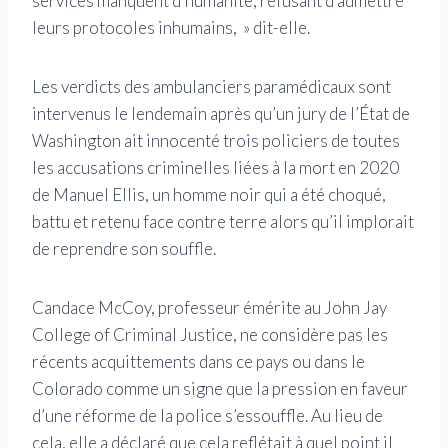
services manquent d’humanité, refusant d’admettre
leurs protocoles inhumains, » dit-elle.
Les verdicts des ambulanciers paramédicaux sont
intervenus le lendemain après qu’un jury de l’État de
Washington ait innocenté trois policiers de toutes
les accusations criminelles liées à la mort en 2020
de Manuel Ellis, un homme noir qui a été choqué,
battu et retenu face contre terre alors qu’il implorait
de reprendre son souffle.
Candace McCoy, professeur émérite au John Jay
College of Criminal Justice, ne considère pas les
récents acquittements dans ce pays ou dans le
Colorado comme un signe que la pression en faveur
d’une réforme de la police s’essouffle. Au lieu de
cela, elle a déclaré que cela reflétait à quel point il