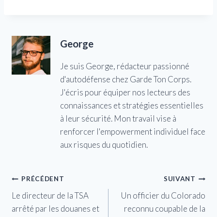
George
Je suis George, rédacteur passionné
d'autodéfense chez Garde Ton Corps.
J'écris pour équiper nos lecteurs des
connaissances et stratégies essentielles
à leur sécurité. Mon travail vise à
renforcer l'empowerment individuel face
aux risques du quotidien.
Navigation
PRÉCÉDENT
SUIVANT
Le directeur de la TSA
Un officier du Colorado
de
arrêté par les douanes et
reconnu coupable de la