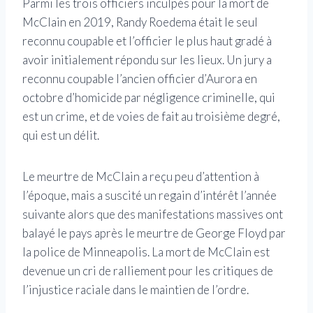
Parmi les trois officiers inculpés pour la mort de
McClain en 2019, Randy Roedema était le seul
reconnu coupable et l’officier le plus haut gradé à
avoir initialement répondu sur les lieux. Un jury a
reconnu coupable l’ancien officier d’Aurora en
octobre d’homicide par négligence criminelle, qui
est un crime, et de voies de fait au troisième degré,
qui est un délit.
Le meurtre de McClain a reçu peu d’attention à
l’époque, mais a suscité un regain d’intérêt l’année
suivante alors que des manifestations massives ont
balayé le pays après le meurtre de George Floyd par
la police de Minneapolis. La mort de McClain est
devenue un cri de ralliement pour les critiques de
l’injustice raciale dans le maintien de l’ordre.