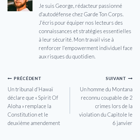
Je suis George, rédacteur passionné
d'autodéfense chez Garde Ton Corps.
J'écris pour équiper nos lecteurs des
connaissances et stratégies essentielles
à leur sécurité. Mon travail vise à
renforcer l'empowerment individuel face
aux risques du quotidien.
Navigation
PRÉCÉDENT
SUIVANT
Un tribunal d’Hawaï
Un homme du Montana
de
déclare que « Spirit Of
reconnu coupable de 2
l’article
Aloha » remplace la
crimes lors de la
Constitution et le
violation du Capitole le
deuxième amendement
6 janvier