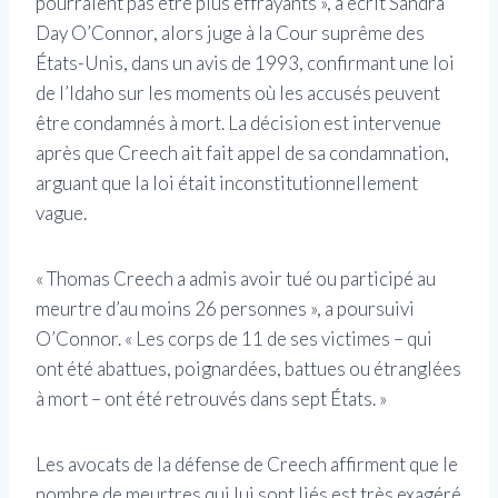
pourraient pas être plus effrayants », a écrit Sandra
Day O’Connor, alors juge à la Cour suprême des
États-Unis, dans un avis de 1993, confirmant une loi
de l’Idaho sur les moments où les accusés peuvent
être condamnés à mort. La décision est intervenue
après que Creech ait fait appel de sa condamnation,
arguant que la loi était inconstitutionnellement
vague.
« Thomas Creech a admis avoir tué ou participé au
meurtre d’au moins 26 personnes », a poursuivi
O’Connor. « Les corps de 11 de ses victimes – qui
ont été abattues, poignardées, battues ou étranglées
à mort – ont été retrouvés dans sept États. »
Les avocats de la défense de Creech affirment que le
nombre de meurtres qui lui sont liés est très exagéré