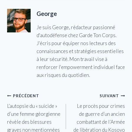
George
Je suis George, rédacteur passionné
d'autodéfense chez Garde Ton Corps.
J'écris pour équiper nos lecteurs des
connaissances et stratégies essentielles
à leur sécurité. Mon travail vise à
renforcer l'empowerment individuel face
aux risques du quotidien.
Navigation
PRÉCÉDENT
SUIVANT
L’autopsie du « suicide »
Le procès pour crimes
de
d’une femme géorgienne
de guerre d’un ancien
l’article
révèle des blessures
combattant de l’Armée
graves non mentionnées
de libération du Kosovo