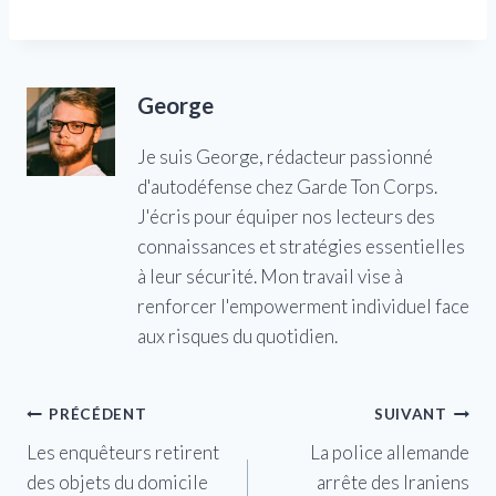
George
Je suis George, rédacteur passionné
d'autodéfense chez Garde Ton Corps.
J'écris pour équiper nos lecteurs des
connaissances et stratégies essentielles
à leur sécurité. Mon travail vise à
renforcer l'empowerment individuel face
aux risques du quotidien.
Navigation
PRÉCÉDENT
SUIVANT
Les enquêteurs retirent
La police allemande
de
des objets du domicile
arrête des Iraniens