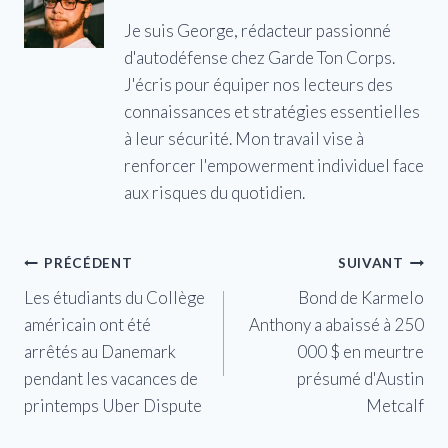
Je suis George, rédacteur passionné
d'autodéfense chez Garde Ton Corps.
J'écris pour équiper nos lecteurs des
connaissances et stratégies essentielles
à leur sécurité. Mon travail vise à
renforcer l'empowerment individuel face
aux risques du quotidien.
Navigation
PRÉCÉDENT
SUIVANT
Les étudiants du Collège
Bond de Karmelo
de
américain ont été
Anthony a abaissé à 250
l’article
arrêtés au Danemark
000 $ en meurtre
pendant les vacances de
présumé d'Austin
printemps Uber Dispute
Metcalf