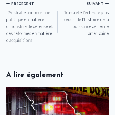
Navigation
PRÉCÉDENT
SUIVANT
L’Australie annonce une
L’Iran a été l’échec le plus
de
politique en matière
réussi de l’histoire de la
l’article
d’industrie de défense et
puissance aérienne
des réformes en matière
américaine
d’acquisitions
A lire également