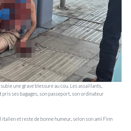
 subie une grave blessure au cou. Les assaillants,
t pris ses bagages, son passeport, son ordinateur
l italien et reste de bonne humeur, selon son ami Finn