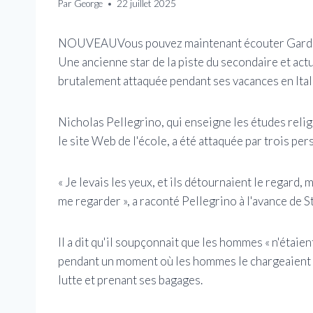
Par
George
22 juillet 2025
NOUVEAU
Vous pouvez maintenant écouter Garde
Une ancienne star de la piste du secondaire et act
brutalement attaquée pendant ses vacances en Itali
Nicholas Pellegrino, qui enseigne les études relig
le site Web de l'école, a été attaquée par trois per
« Je levais les yeux, et ils détournaient le regard, 
me regarder », a raconté Pellegrino à l'avance de St
Il a dit qu'il soupçonnait que les hommes « n'étaient
pendant un moment où les hommes le chargeaient s
lutte et prenant ses bagages.