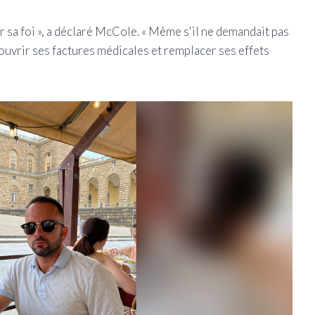
r sa foi », a déclaré McCole. « Même s'il ne demandait pas
ouvrir ses factures médicales et remplacer ses effets