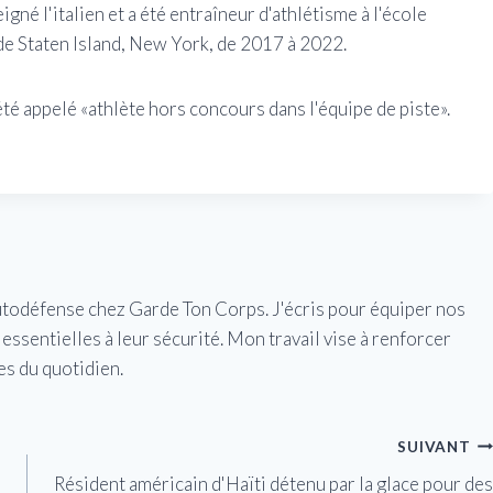
gné l'italien et a été entraîneur d'athlétisme à l'école
e Staten Island, New York, de 2017 à 2022.
 été appelé «athlète hors concours dans l'équipe de piste».
utodéfense chez Garde Ton Corps. J'écris pour équiper nos
essentielles à leur sécurité. Mon travail vise à renforcer
es du quotidien.
SUIVANT
Résident américain d'Haïti détenu par la glace pour des