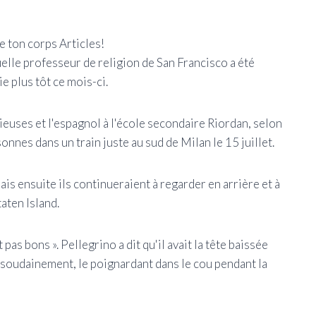
 ton corps Articles!
uelle professeur de religion de San Francisco a été
e plus tôt ce mois-ci.
ieuses et l'espagnol à l'école secondaire Riordan, selon
sonnes dans un train juste au sud de Milan le 15 juillet.
mais ensuite ils continueraient à regarder en arrière et à
aten Island.
 pas bons ». Pellegrino a dit qu'il avait la tête baissée
oudainement, le poignardant dans le cou pendant la