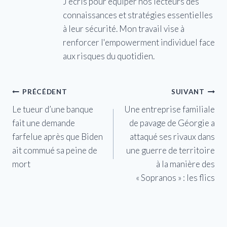
J'écris pour équiper nos lecteurs des
connaissances et stratégies essentielles
à leur sécurité. Mon travail vise à
renforcer l'empowerment individuel face
aux risques du quotidien.
Navigation
PRÉCÉDENT
SUIVANT
Le tueur d’une banque
Une entreprise familiale
de
fait une demande
de pavage de Géorgie a
l’article
farfelue après que Biden
attaqué ses rivaux dans
ait commué sa peine de
une guerre de territoire
mort
à la manière des
« Sopranos » : les flics