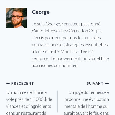
George
Je suis George, rédacteur passionné
d'autodéfense chez Garde Ton Corps.
J'écris pour équiper nos lecteurs des
connaissances et stratégies essentielles
à leur sécurité. Mon travail vise à
renforcer l'empowerment individuel face
aux risques du quotidien.
Navigation
PRÉCÉDENT
SUIVANT
Un homme de Floride
Un juge du Tennessee
de
vole près de 11 000 $ de
ordonne une évaluation
l’article
viandes et d’ingrédients
mentale de l’homme qui
dans un restaurant de
aurait ouvert le feu dans