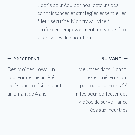
J'écris pour équiper nos lecteurs des
connaissances et stratégies essentielles
à leur sécurité. Mon travail vise à
renforcer l'empowerment individuel face
aux risques du quotidien.
Navigation
PRÉCÉDENT
SUIVANT
Des Moines, Iowa, un
Meurtres dans l’Idaho:
de
coureur de rue arrêté
les enquêteurs ont
l’article
après une collision tuant
parcouru au moins 24
un enfant de 4 ans
miles pour collecter des
vidéos de surveillance
liées aux meurtres