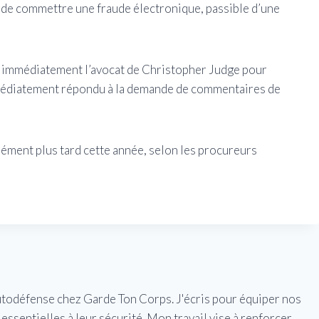
 de commettre une fraude électronique, passible d’une
er immédiatement l’avocat de Christopher Judge pour
mmédiatement répondu à la demande de commentaires de
ment plus tard cette année, selon les procureurs
utodéfense chez Garde Ton Corps. J'écris pour équiper nos
essentielles à leur sécurité. Mon travail vise à renforcer