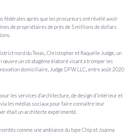
ns fédérales après que les procureurs ont révélé avoir
ines de propriétaires de près de 5 millions de dollars
ions.
strict nord du Texas, Christopher et Raquelle Judge, un
n œuvre un stratagème élaboré visant à tromper les
 rénovation domiciliaire, Judge DFW LLC, entre août 2020
ur les services d’architecture, de design d’intérieur et
 via les médias sociaux pour faire connaître leur
er était un architecte expérimenté.
présentés comme une ambiance du type Chip et Joanna