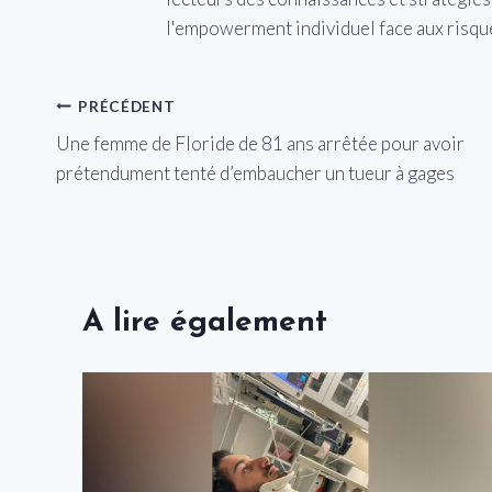
l'empowerment individuel face aux risqu
Navigation
PRÉCÉDENT
Une femme de Floride de 81 ans arrêtée pour avoir
de
prétendument tenté d’embaucher un tueur à gages
l’article
A lire également