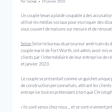
Par
George
19 janvier 2026
Un couple texan a plaidé coupable à des accusatio
utilisé les médias sociaux pour escroquer des diza
sous couvert de maisons sur mesure et de rénovat
Selon
Selon le bureau du procureur américain du di
couple marié de Fort Worth, ont admis avoir mis e
clients par l’intermédiaire de leur entreprise de
et janvier 2023.
Le couple se présentait comme un guichet unique po
de construction personnalisés, attirant les clients
entreprise tout en prétendant à tort que Christoph
« Ils sont venus chez nous… et se sont vraiment 