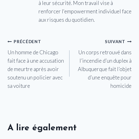
à leur sécurité. Mon travail vise à
renforcer l'empowerment individuel face
aux risques du quotidien.
Navigation
PRÉCÉDENT
SUIVANT
Un homme de Chicago
Un corps retrouvé dans
de
fait face à une accusation
l’incendie d’un duplex à
l’article
de meurtre après avoir
Albuquerque fait l’objet
soutenu un policier avec
d’une enquête pour
sa voiture
homicide
A lire également