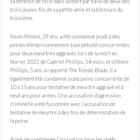
sa défense de folie dans la mort par balle de deux des
trois jeunes fils de sa petite amie et la blessure du
troisième.
Kevin Moore, 29 ans, a été condamné jeudi à des
peines d’emprisonnement à perpétuité concurrentes
pour deux meurtres aggravés lors de la mort en
février 2021 de Gabriel Phillips, 14 mois, et d’Ahmir
Phillips, 5 ans, a rapporté The Toledo Blade. Il a
également été condamné à une peine concurrente de
10 à 15 ans pour tentative de meurtre aggravé et à
neuf ans pour armes. Une accusation d’agression
criminelle a été fusionnée avec l’accusation de
tentative de meurtre à des fins de détermination de
la peine.
Avant de condamner l’accusé sur tous les chefs