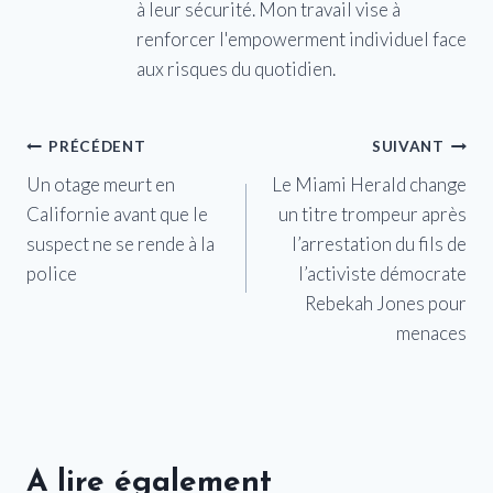
à leur sécurité. Mon travail vise à
renforcer l'empowerment individuel face
aux risques du quotidien.
Navigation
PRÉCÉDENT
SUIVANT
Un otage meurt en
Le Miami Herald change
de
Californie avant que le
un titre trompeur après
l’article
suspect ne se rende à la
l’arrestation du fils de
police
l’activiste démocrate
Rebekah Jones pour
menaces
A lire également