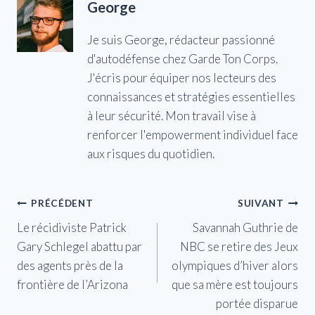
George
Je suis George, rédacteur passionné
d'autodéfense chez Garde Ton Corps.
J'écris pour équiper nos lecteurs des
connaissances et stratégies essentielles
à leur sécurité. Mon travail vise à
renforcer l'empowerment individuel face
aux risques du quotidien.
Navigation
PRÉCÉDENT
SUIVANT
Le récidiviste Patrick
Savannah Guthrie de
de
Gary Schlegel abattu par
NBC se retire des Jeux
l’article
des agents près de la
olympiques d’hiver alors
frontière de l’Arizona
que sa mère est toujours
portée disparue