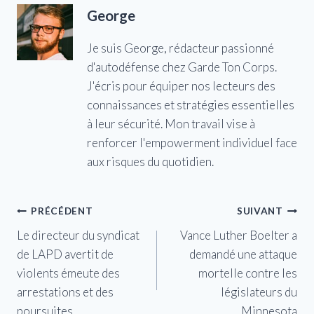
George
Je suis George, rédacteur passionné
d'autodéfense chez Garde Ton Corps.
J'écris pour équiper nos lecteurs des
connaissances et stratégies essentielles
à leur sécurité. Mon travail vise à
renforcer l'empowerment individuel face
aux risques du quotidien.
Navigation
PRÉCÉDENT
SUIVANT
Le directeur du syndicat
Vance Luther Boelter a
de
de LAPD avertit de
demandé une attaque
l’article
violents émeute des
mortelle contre les
arrestations et des
législateurs du
poursuites
Minnesota