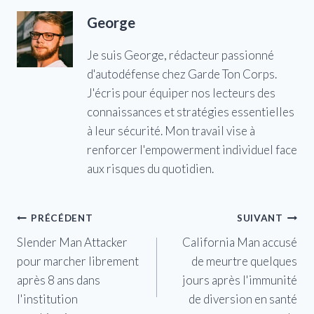
George
Je suis George, rédacteur passionné
d'autodéfense chez Garde Ton Corps.
J'écris pour équiper nos lecteurs des
connaissances et stratégies essentielles
à leur sécurité. Mon travail vise à
renforcer l'empowerment individuel face
aux risques du quotidien.
Navigation
PRÉCÉDENT
SUIVANT
Slender Man Attacker
California Man accusé
de
pour marcher librement
de meurtre quelques
l’article
après 8 ans dans
jours après l'immunité
l'institution
de diversion en santé