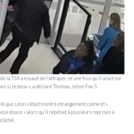
e la TSA a essayé de l’attraper, et une fois qu’il allait me
lais si je peux », a déclaré Thomas, selon Fox 5.
elé que Léon s’était montré étrangement calme et «
voix douce » alors qu’il répétait à plusieurs reprises à
relâché.