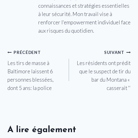
connaissances et stratégies essentielles
à leur sécurité. Mon travail vise à
renforcer l'empowerment individuel face
aux risques du quotidien.
Navigation
PRÉCÉDENT
SUIVANT
Les tirs de masse à
Les résidents ont prédit
de
Baltimore laissent 6
que le suspect de tir du
l’article
personnes blessées,
bar du Montana «
dont 5 ans: la police
casserait ''
A lire également