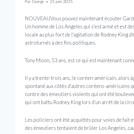
Par
George
25 juin 2025
NOUVEAU
Vous pouvez maintenant écouter Garde
Un homme de Los Angeles qui s'est armé et est de
locale au plus fort de l'agitation de Rodney King di
astroturnés à des fins politiques.
Tony Moon, 53 ans, est ce qui est maintenant conn
Il y a trente-trois ans, le coréen-américain, alors
spontané aux côtés d'autres coréens-américains qu
contre des émeutiers violents qui ont été boulever
qui ont battu Rodney King lors d'un arrêt de la circ
Les policiers ont été acquittés pour voies de fait e
des émeutiers tentaient de brûler Los Angeles, cau