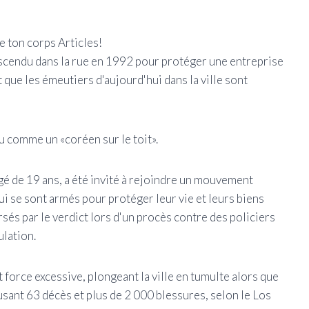
 ton corps Articles!
scendu dans la rue en 1992 pour protéger une entreprise
t que les émeutiers d'aujourd'hui dans la ville sont
u comme un «coréen sur le toit».
 âgé de 19 ans, a été invité à rejoindre un mouvement
i se sont armés pour protéger leur vie et leurs biens
sés par le verdict lors d'un procès contre des policiers
ulation.
t force excessive, plongeant la ville en tumulte alors que
sant 63 décès et plus de 2 000 blessures, selon le Los