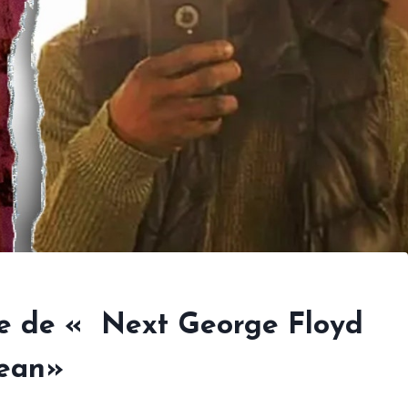
che de « Next George Floyd
rean»