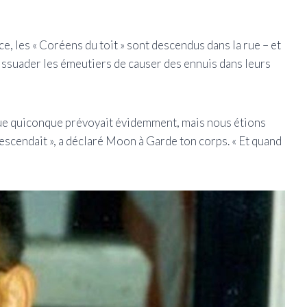
, les « Coréens du toit » sont descendus dans la rue – et
dissuader les émeutiers de causer des ennuis dans leurs
n que quiconque prévoyait évidemment, mais nous étions
escendait », a déclaré Moon à Garde ton corps. « Et quand