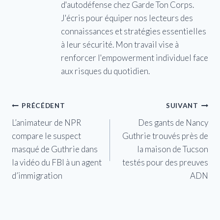
d'autodéfense chez Garde Ton Corps.
J'écris pour équiper nos lecteurs des
connaissances et stratégies essentielles
à leur sécurité. Mon travail vise à
renforcer l'empowerment individuel face
aux risques du quotidien.
Navigation
PRÉCÉDENT
SUIVANT
L’animateur de NPR
Des gants de Nancy
de
compare le suspect
Guthrie trouvés près de
l’article
masqué de Guthrie dans
la maison de Tucson
la vidéo du FBI à un agent
testés pour des preuves
d’immigration
ADN