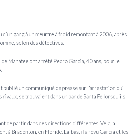
 d’un gang à un meurtre à froid remontant à 2006, après
’homme, selon des détectives.
é de Manatee ont arrêté Pedro Garcia, 40 ans, pour le
.
nt publié un communiqué de presse sur l’arrestation qui
rivaux, se trouvaient dans un bar de Santa Fe lorsqu’ils
t de partir dans des directions différentes. Vela, a
ent à Bradenton, en Floride. Là-bas, il a revu Garcia et les