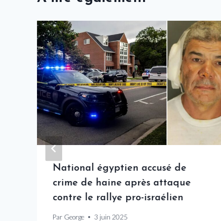
National égyptien accusé de
crime de haine après attaque
contre le rallye pro-israélien
Par
George
3 juin 2025