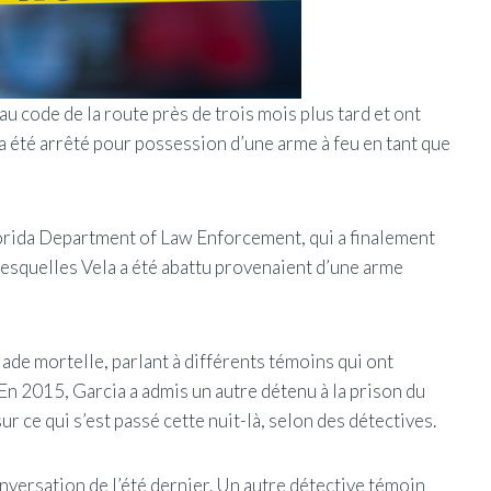
u code de la route près de trois mois plus tard et ont
a été arrêté pour possession d’une arme à feu en tant que
Florida Department of Law Enforcement, qui a finalement
c lesquelles Vela a été abattu provenaient d’une arme
lade mortelle, parlant à différents témoins qui ont
 En 2015, Garcia a admis un autre détenu à la prison du
 ce qui s’est passé cette nuit-là, selon des détectives.
onversation de l’été dernier. Un autre détective témoin