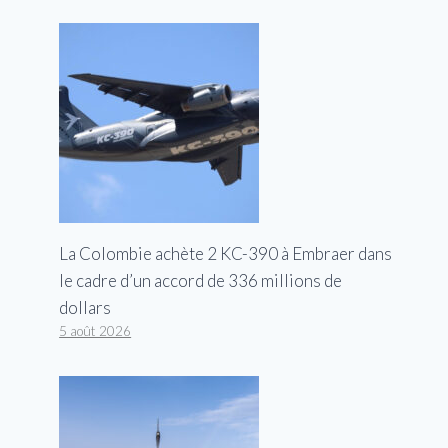
La Colombie achète 2 KC-390 à Embraer dans
le cadre d’un accord de 336 millions de
dollars
5 août 2026
MS-13 et chef de la mafia
mexicaine condamnés à 17 ans de
prison pour trafic massif de
méthamphétamine et de cocaïne