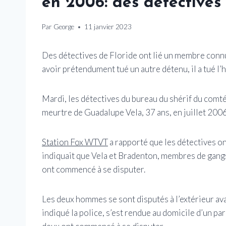
en 2006: des détectives
Par
George
11 janvier 2023
Des détectives de Floride ont lié un membre connu
avoir prétendument tué un autre détenu, il a tué l
Mardi, les détectives du bureau du shérif du comt
meurtre de Guadalupe Vela, 37 ans, en juillet 2006
Station Fox WTVT
a rapporté que les détectives o
indiquait que Vela et Bradenton, membres de gangs 
ont commencé à se disputer.
Les deux hommes se sont disputés à l’extérieur avan
indiqué la police, s’est rendue au domicile d’un par