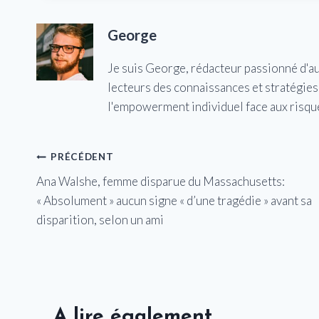
George
Je suis George, rédacteur passionné d'a
lecteurs des connaissances et stratégies 
l'empowerment individuel face aux risqu
Navigation
PRÉCÉDENT
Ana Walshe, femme disparue du Massachusetts:
de
« Absolument » aucun signe « d’une tragédie » avant sa
l’article
disparition, selon un ami
A lire également