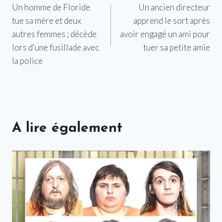
Un homme de Floride
Un ancien directeur
de
tue sa mère et deux
apprend le sort après
l’article
autres femmes ; décède
avoir engagé un ami pour
lors d'une fusillade avec
tuer sa petite amie
la police
A lire également