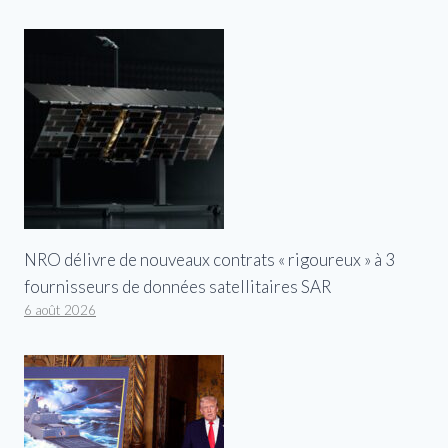
NRO délivre de nouveaux contrats « rigoureux » à 3
fournisseurs de données satellitaires SAR
6 août 2026