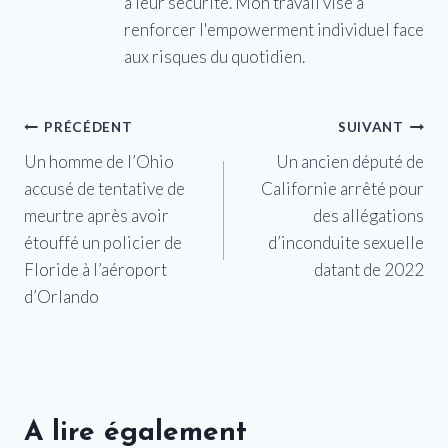
à leur sécurité. Mon travail vise à
renforcer l'empowerment individuel face
aux risques du quotidien.
Navigation
PRÉCÉDENT
SUIVANT
Un homme de l’Ohio
Un ancien député de
de
accusé de tentative de
Californie arrêté pour
l’article
meurtre après avoir
des allégations
étouffé un policier de
d’inconduite sexuelle
Floride à l’aéroport
datant de 2022
d’Orlando
A lire également