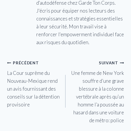
d'autodéfense chez Garde Ton Corps.
J'écris pour équiper nos lecteurs des
connaissances et stratégies essentielles
à leur sécurité. Mon travail vise à
renforcer l'empowerment individuel face
aux risques du quotidien.
Navigation
PRÉCÉDENT
SUIVANT
La Cour suprême du
Une femme de New York
de
Nouveau-Mexique rend
souffre d’une grave
l’article
un avis fournissant des
blessure à la colonne
conseils sur la détention
vertébrale après qu’un
provisoire
homme l’a poussée au
hasard dans une voiture
de métro: police