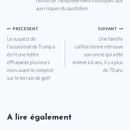
renforcer l'empowerment individuel face
aux risques du quotidien.
Navigation
PRÉCÉDENT
SUIVANT
Le suspect de
Une famille
de
l'assassinat de Trump a
californienne retrouve
l’article
écrit une lettre
son oncle qui a été
effrayante plusieurs
enlevé à 6 ans, il y a plus
mois avant le complot
de 70 ans
sur le terrain de golf
A lire également