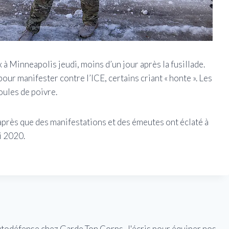
à Minneapolis jeudi, moins d’un jour après la fusillade.
r manifester contre l’ICE, certains criant « honte ». Les
oules de poivre.
près que des manifestations et des émeutes ont éclaté à
i 2020.
utodéfense chez Garde Ton Corps. J'écris pour équiper nos