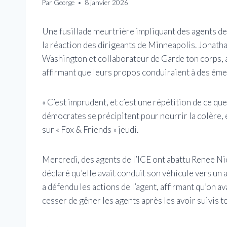
Par
George
8 janvier 2026
Une fusillade meurtrière impliquant des agents d
la réaction des dirigeants de Minneapolis. Jonatha
Washington et collaborateur de Garde ton corps, a 
affirmant que leurs propos conduiraient à des éme
« C’est imprudent, et c’est une répétition de ce qu
démocrates se précipitent pour nourrir la colère, e
sur « Fox & Friends » jeudi.
Mercredi, des agents de l’ICE ont abattu Renee Ni
déclaré qu’elle avait conduit son véhicule vers un a
a défendu les actions de l’agent, affirmant qu’on a
cesser de gêner les agents après les avoir suivis t