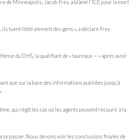
ire de Minneapolis, Jacob Frey, a blâmé l’ICE pour la mort
, ils tuent littéralement des gens », a déclaré Frey
éfense du DHS, la qualifiant de « taureaux — » après avoir
mant que sur la base des informations publiées jusqu’à
.
rême, qui régit les cas où les agents peuvent recourir à la
va se passer. Nous devons voir les conclusions finales de