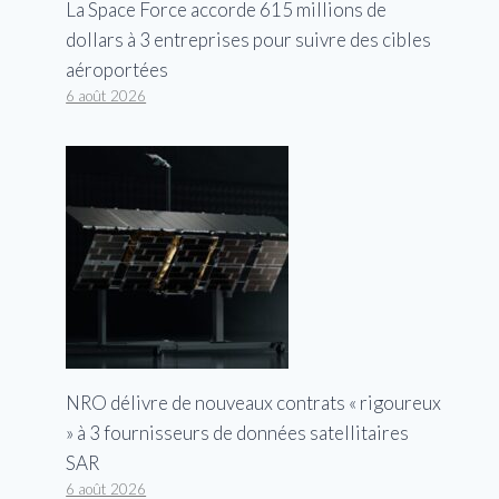
La Space Force accorde 615 millions de
dollars à 3 entreprises pour suivre des cibles
aéroportées
6 août 2026
Un homme de Buffalo accusé de
meurtre après sa petite amie et
son bébé retrouvé mort
Par
George
28 octobre 2025
NRO délivre de nouveaux contrats « rigoureux
» à 3 fournisseurs de données satellitaires
SAR
6 août 2026