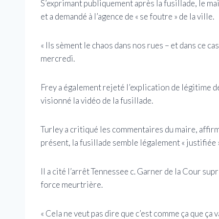
S’exprimant publiquement après la fusillade, le ma
et a demandé à l’agence de « se foutre » de la ville.
« Ils sèment le chaos dans nos rues – et dans ce cas
mercredi.
Frey a également rejeté l’explication de légitime d
visionné la vidéo de la fusillade.
Turley a critiqué les commentaires du maire, affir
présent, la fusillade semble légalement « justifiée »
Il a cité l’arrêt Tennessee c. Garner de la Cour sup
force meurtrière.
« Cela ne veut pas dire que c’est comme ça que ça 