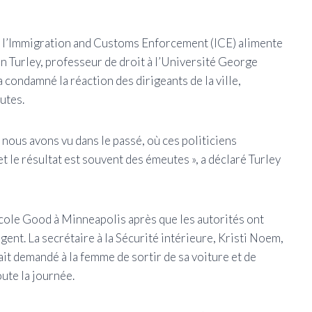
e l’Immigration and Customs Enforcement (ICE) alimente
n Turley, professeur de droit à l’Université George
condamné la réaction des dirigeants de la ville,
utes.
e nous avons vu dans le passé, où ces politiciens
t le résultat est souvent des émeutes », a déclaré Turley
cole Good à Minneapolis après que les autorités ont
gent. La secrétaire à la Sécurité intérieure, Kristi Noem,
vait demandé à la femme de sortir de sa voiture et de
oute la journée.