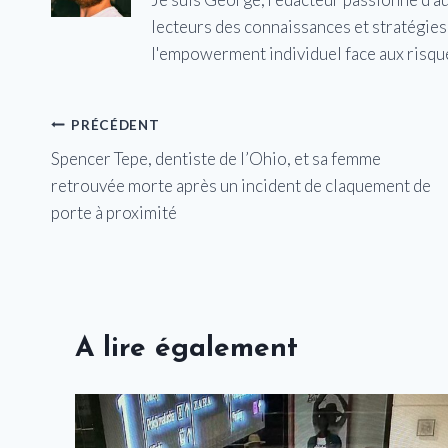
lecteurs des connaissances et stratégies 
l'empowerment individuel face aux risqu
Navigation
PRÉCÉDENT
Spencer Tepe, dentiste de l’Ohio, et sa femme
de
retrouvée morte après un incident de claquement de
l’article
porte à proximité
A lire également