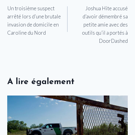
Un troisième suspect
Joshua Hite accusé
de
arrêté lors d’une brutale
d’avoir démembré sa
l’article
invasion de domicile en
petite amie avec des
Caroline du Nord
outils qu’il a portés à
DoorDashed
A lire également