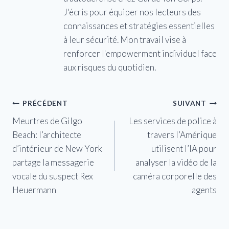
J'écris pour équiper nos lecteurs des
connaissances et stratégies essentielles
à leur sécurité. Mon travail vise à
renforcer l'empowerment individuel face
aux risques du quotidien.
Navigation
PRÉCÉDENT
SUIVANT
Meurtres de Gilgo
Les services de police à
de
Beach: l’architecte
travers l’Amérique
l’article
d’intérieur de New York
utilisent l’IA pour
partage la messagerie
analyser la vidéo de la
vocale du suspect Rex
caméra corporelle des
Heuermann
agents