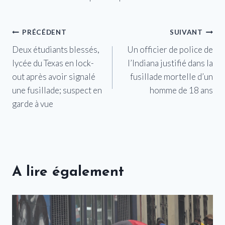
Navigation
PRÉCÉDENT
SUIVANT
Deux étudiants blessés,
Un officier de police de
de
lycée du Texas en lock-
l’Indiana justifié dans la
l’article
out après avoir signalé
fusillade mortelle d’un
une fusillade; suspect en
homme de 18 ans
garde à vue
A lire également