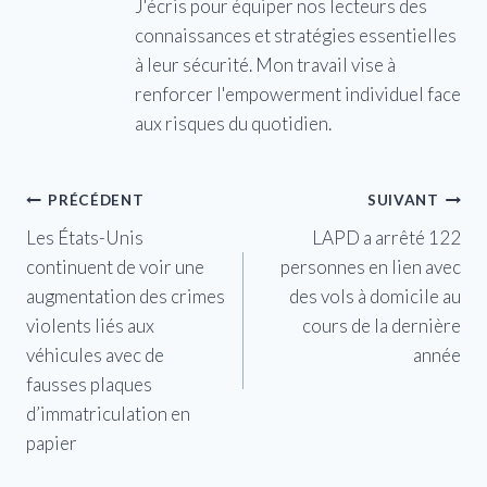
J'écris pour équiper nos lecteurs des
connaissances et stratégies essentielles
à leur sécurité. Mon travail vise à
renforcer l'empowerment individuel face
aux risques du quotidien.
Navigation
PRÉCÉDENT
SUIVANT
Les États-Unis
LAPD a arrêté 122
de
continuent de voir une
personnes en lien avec
l’article
augmentation des crimes
des vols à domicile au
violents liés aux
cours de la dernière
véhicules avec de
année
fausses plaques
d’immatriculation en
papier