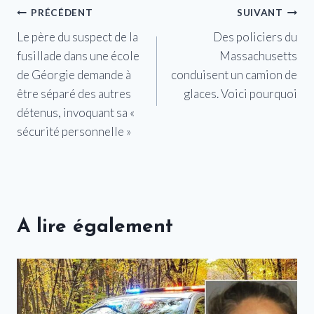
Navigation
PRÉCÉDENT
SUIVANT
Le père du suspect de la
Des policiers du
de
fusillade dans une école
Massachusetts
l’article
de Géorgie demande à
conduisent un camion de
être séparé des autres
glaces. Voici pourquoi
détenus, invoquant sa «
sécurité personnelle »
A lire également