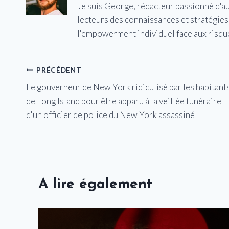
Je suis George, rédacteur passionné d'a
lecteurs des connaissances et stratégies 
l'empowerment individuel face aux risqu
Navigation
PRÉCÉDENT
Le gouverneur de New York ridiculisé par les habitant
de
de Long Island pour être apparu à la veillée funéraire
l’article
d'un officier de police du New York assassiné
A lire également