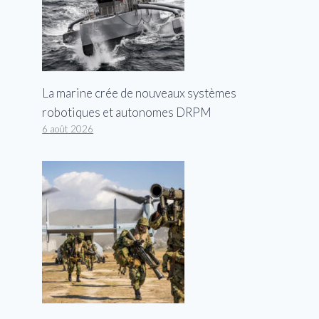
La marine crée de nouveaux systèmes
robotiques et autonomes DRPM
6 août 2026
Le procureur de Louisiane,
soutenu par Soros, détourné une
voiture sous la menace d’une
arme avec sa mère : rapports
Par
George
19 octobre 2023