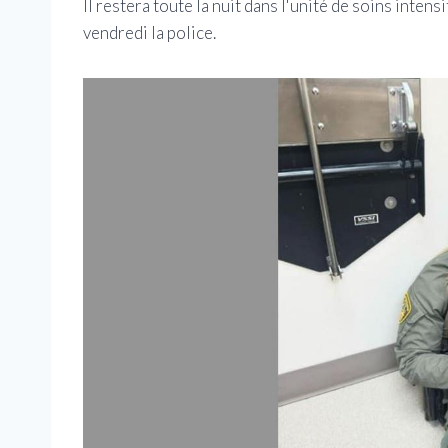
Il restera toute la nuit dans l'unité de soins intens
vendredi la police.