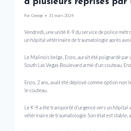
à plusieurs reprises par
Par
George
31 mars 2024
Vendredi, une unité K-9 du service de police métro
un hôpital vétérinaire de traumatologie après avoi
Le Malinois belge, Enzo, aurait été poignardé par 
South Las Vegas Boulevard armé d'un couteau. Enz
Enzo, 2 ans, avait été déployé comme option non lé
le couteau.
Le K-9 a été transporté d’urgence vers un hôpital v
vétérinaire de traumatologie. Son état est stable, a