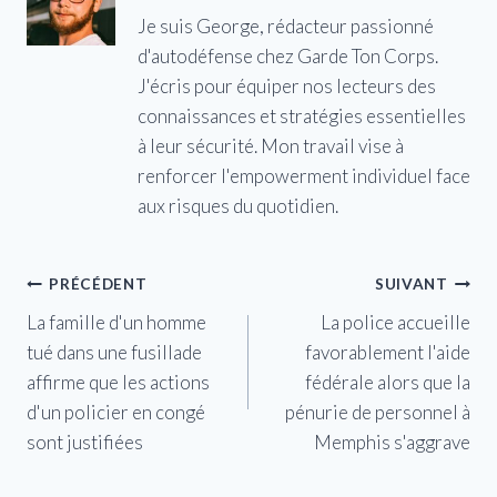
Je suis George, rédacteur passionné
d'autodéfense chez Garde Ton Corps.
J'écris pour équiper nos lecteurs des
connaissances et stratégies essentielles
à leur sécurité. Mon travail vise à
renforcer l'empowerment individuel face
aux risques du quotidien.
Navigation
PRÉCÉDENT
SUIVANT
La famille d'un homme
La police accueille
de
tué dans une fusillade
favorablement l'aide
l’article
affirme que les actions
fédérale alors que la
d'un policier en congé
pénurie de personnel à
sont justifiées
Memphis s'aggrave