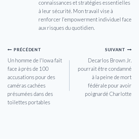
connaissances et stratégies essentielles
à leur sécurité. Mon travail vise à
renforcer l'empowerment individuel face
aux risques du quotidien.
Navigation
PRÉCÉDENT
SUIVANT
Un homme de l'Iowa fait
Decarlos Brown Jr.
de
face à près de 100
pourrait être condamné
l’article
accusations pour des
à la peine de mort
caméras cachées
fédérale pour avoir
présumées dans des
poignardé Charlotte
toilettes portables