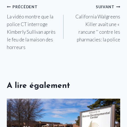
Navigation
PRÉCÉDENT
SUIVANT
La vidéo montre que la
California Walgreens
de
police CT interroge
Killer avait une «
l’article
Kimberly Sullivan après
rancune '' contre les
le feu de la maison des
pharmacies: la police
horreurs
A lire également