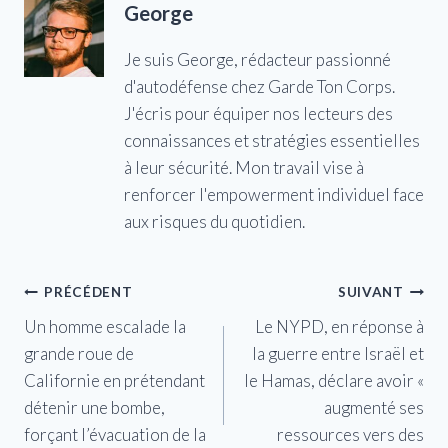
George
Je suis George, rédacteur passionné
d'autodéfense chez Garde Ton Corps.
J'écris pour équiper nos lecteurs des
connaissances et stratégies essentielles
à leur sécurité. Mon travail vise à
renforcer l'empowerment individuel face
aux risques du quotidien.
Navigation
PRÉCÉDENT
SUIVANT
Un homme escalade la
Le NYPD, en réponse à
de
grande roue de
la guerre entre Israël et
l’article
Californie en prétendant
le Hamas, déclare avoir «
détenir une bombe,
augmenté ses
forçant l’évacuation de la
ressources vers des