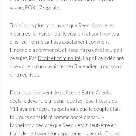
vague,
FOX 17 signalé
.
Trois jours plus tard, avant que Reed n’avoue les
meurtres, la maison où ils vivaient et sont morts a
pris feu – on ne sait pas exactement comment
l’incendie a commencé, et Reed n’a pas été inculpé à
ce sujet. Par
Droit et criminalité,
La police a déclaré
que « quelqu’un » avait tenté d’incendier la maison à
cinq reprises.
De plus, un sergent de police de Battle Creek a
déclaré devant le tribunal que les répartiteurs du
911 avaient reçu un appel alors que le couple était
toujours considéré comme porté disparu –
l’appelant a déclaré que Reed « était peut-être en
train de nettoyer leur appartement avec du Clorox