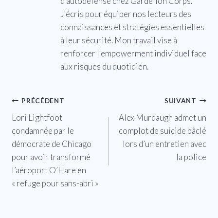
d'autodéfense chez Garde Ton Corps.
J'écris pour équiper nos lecteurs des
connaissances et stratégies essentielles
à leur sécurité. Mon travail vise à
renforcer l'empowerment individuel face
aux risques du quotidien.
Navigation
PRÉCÉDENT
SUIVANT
Lori Lightfoot
Alex Murdaugh admet un
de
condamnée par le
complot de suicide bâclé
l’article
démocrate de Chicago
lors d’un entretien avec
pour avoir transformé
la police
l’aéroport O’Hare en
« refuge pour sans-abri »