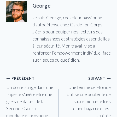
George
Je suis George, rédacteur passionné
d'autodéfense chez Garde Ton Corps.
J'écris pour équiper nos lecteurs des
connaissances et stratégies essentielles
à leur sécurité. Mon travail vise à
renforcer l'empowerment individuel face
aux risques du quotidien.
Navigation
PRÉCÉDENT
SUIVANT
Un don étrange dans une
Une femme de Floride
de
friperie s'avère être une
utilise une bouteille de
l’article
grenade datant de la
sauce piquante lors
Seconde Guerre
d'une bagarre et est
mondiale et provoque
arrêtée