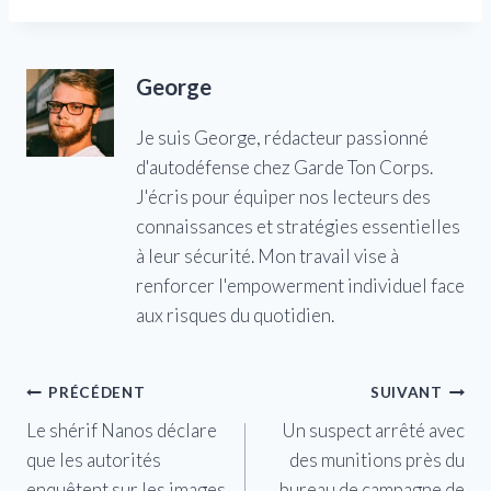
George
Je suis George, rédacteur passionné
d'autodéfense chez Garde Ton Corps.
J'écris pour équiper nos lecteurs des
connaissances et stratégies essentielles
à leur sécurité. Mon travail vise à
renforcer l'empowerment individuel face
aux risques du quotidien.
Navigation
PRÉCÉDENT
SUIVANT
Le shérif Nanos déclare
Un suspect arrêté avec
de
que les autorités
des munitions près du
l’article
enquêtent sur les images
bureau de campagne de