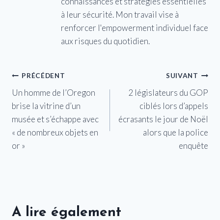
connaissances et stratégies essentielles
à leur sécurité. Mon travail vise à
renforcer l'empowerment individuel face
aux risques du quotidien.
Navigation
PRÉCÉDENT
SUIVANT
Un homme de l’Oregon
2 législateurs du GOP
de
brise la vitrine d’un
ciblés lors d’appels
l’article
musée et s’échappe avec
écrasants le jour de Noël
« de nombreux objets en
alors que la police
or »
enquête
A lire également